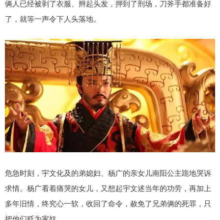
俩人已经被剥了衣服、辫起头发，押到了刑场，刀斧手都准备好
了，就等一声令下人头落地。
危急时刻，宇文化及的弟媳妇、杨广的亲女儿南阳公主跪地哭诉
求情。杨广看着痛哭的女儿，又想起宇文述当年的功劳，再加上
多年旧情，终究心一软，收回了命令，赦免了兄弟俩的死罪，只
把他们贬为家奴。