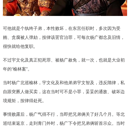
可他就是个纨绔子弟，本性败坏，在东宫任职时，多次因为受
贿、贪腐被人弹劾，按律该罢官治罪，可每次杨广都念及旧情，
很快就给他复职。
不过宇文化及真正犯死罪、被杨广赦免，就一次，也就是大业初
年的“榆林案”。
当时杨广北巡榆林，宇文化及和他弟弟宇文智及，违反隋律，私
自跟突厥人做买卖，这在当时可不是小罪，妥妥的通敌、破坏边
境规矩，按律得处死。
事情败露后，杨广气得不行，当即把兄弟俩关了好几个月。等北
巡结束返京，走到青门外时，杨广下令把兄弟俩斩首示众。当时