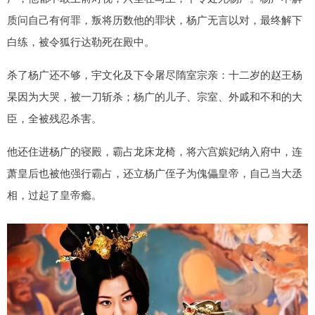
质问自己有何罪，叛将历数他的罪状，杨广无言以对，最终解下
白练，被令狐行达勒死在殿中。
杀了杨广还不够，宇文化及下令屠尽隋室宗亲：十二岁的赵王杨
杲因为大哭，被一刀斩杀；杨广的儿子、宗室、外戚和不和的大
臣，全被残忍杀害。
他还住进杨广的寝殿，霸占龙床龙椅，将六宫嫔妃纳入府中，连
萧皇后也被他强行霸占，还立杨广侄子为傀儡皇帝，自己当大丞
相，过起了皇帝瘾。