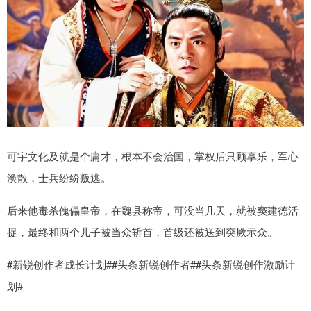
可宇文化及就是个庸才，根本不会治国，掌权后只顾享乐，军心
涣散，士兵纷纷叛逃。
后来他毒杀傀儡皇帝，在魏县称帝，可没当几天，就被窦建德活
捉，最终和两个儿子被当众斩首，首级还被送到突厥示众。
#新锐创作者成长计划##头条新锐创作者##头条新锐创作激励计
划#