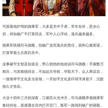
可跟着他护驾的骁果军，大多是关中子弟，常年在外，思乡心
切，得知杨广不打算回去，军中人心浮动，逃兵越来越多。
骁果军统领司马德戡，怕杨广追究逃兵的责任，就和心腹密谋，
打算带着士兵西归关中。
这事被宇文智及知道后，野心勃勃的他劝说司马德戡：手握数万
精兵，与其狼狈回去，不如起兵夺权，夺取天下。众人商议后，
一致推举宇文化及当首领，一开始宇文化及吓得浑身冒汗，沉默
很久才答应。
大业十四年三月的深夜，江都宫火光冲天，司马德戡率领骁果军
集结待命，裴虔通在宫内打开宫门，叛军一路闯到杨广的寝殿。