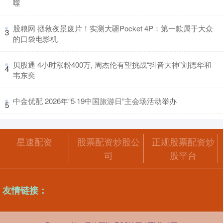
噬
​股粮网 拯救夜景废片！实测大疆Pocket 4P：第一款属于大众
3
的口袋电影机
​贝股通 4小时涨粉400万, 周杰伦有望挑战“抖音大神”刘德华和
4
韦东奕
​中金优配 2026年“5·19中国旅游日”主会场活动举办
5
星速配资
股票配资炒股公
正规股票配资炒
司
股平台
友情链接：