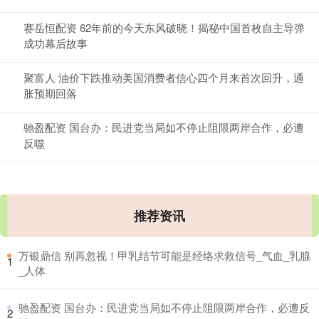
赛岳恒配资 62年前的今天东风破晓！揭秘中国首枚自主导弹
成功幕后故事
聚富人 油价下跌推动美国消费者信心四个月来首次回升，通
胀预期回落
驰盈配资 国台办：民进党当局如不停止阻限两岸合作，必遭
反噬
推荐资讯
​万银鼎信 别再忽视！甲乳结节可能是经络求救信号_气血_乳腺
1
_人体
​驰盈配资 国台办：民进党当局如不停止阻限两岸合作，必遭反
2