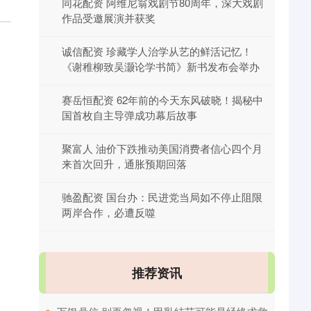
同花配资 阿维尼翁戏剧节80周年，深大戏剧
作品受邀展演并获奖
诚信配资 珍藏学人治学从艺的鲜活记忆！
《谢稚柳致吴灏论学书简》新书发布会举办
赛岳恒配资 62年前的今天东风破晓！揭秘中
国首枚自主导弹成功幕后故事
聚富人 油价下跌推动美国消费者信心四个月
来首次回升，通胀预期回落
驰盈配资 国台办：民进党当局如不停止阻限
两岸合作，必遭反噬
推荐资讯