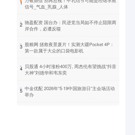
​万银鼎信 别再忽视！甲乳结节可能是经络求救
1
信号_气血_乳腺_人体
​驰盈配资 国台办：民进党当局如不停止阻限两
2
岸合作，必遭反噬
​股粮网 拯救夜景废片！实测大疆Pocket 4P：
3
第一款属于大众的口袋电影机
​贝股通 4小时涨粉400万, 周杰伦有望挑战“抖音
4
大神”刘德华和韦东奕
​中金优配 2026年“5·19中国旅游日”主会场活动
5
举办