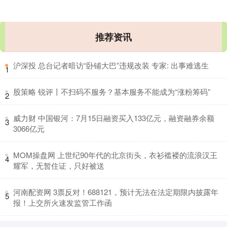
推荐资讯
​沪深投 总台记者暗访“卧铺大巴”违规改装 专家: 出事难逃生
1
​股策略 锐评丨不扫码不服务？基本服务不能成为“涨粉筹码”
2
​威力财 中国银河：7月15日融资买入133亿元，融资融券余额
3
3066亿元
​MOM操盘网 上世纪90年代的北京街头，衣衫褴褛的流浪汉王
4
耀军，无暂住证，只好被送
​河南配资网 3票反对！688121，预计无法在法定期限内披露年
5
报！上交所火速发监管工作函