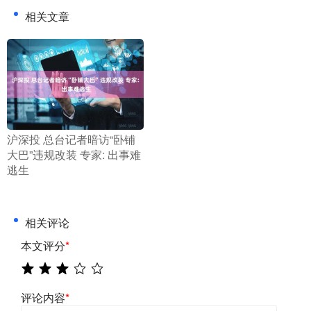
相关文章
​沪深投 总台记者暗访“卧铺
大巴”违规改装 专家: 出事难
逃生
相关评论
本文评分
*
评论内容
*