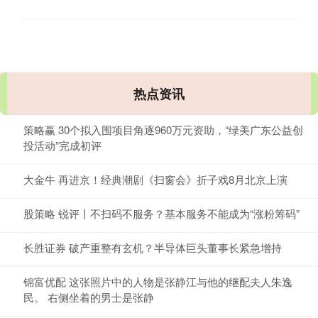
热点资讯
策略赢 30个拟入围项目角逐960万元资助，“绿美广东公益创
投活动”完成初评
大金牛 再进京！经典潮剧《扫窗会》折子戏8月北京上演
股策略 锐评丨不扫码不服务？基本服务不能成为“涨粉筹码”
长胜证券 破产重整有玄机？半导体巨头董事长紧急增持
锦富优配 这张照片中的人物是张静江与他的继配夫人朱逸
民。 右侧坐着的男士是张静