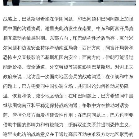
战略上，巴基斯坦希望在伊朗问题、印巴问题和巴阿问题上加强
同中国的沟通协调。谢里夫此访发生在南亚、中东和阿富汗局势
相互牵动的敏感时期。东部方向，印巴结构性矛盾尚存，克什米
尔问题和边境安全持续牵动南亚局势；西部方向，阿富汗局势和
恐怖主义直接影响巴基斯坦国内安全；西南方向，伊朗可能通过
能源价格、安全通道、外交斡旋等渠道影响巴基斯坦。对谢里夫
政府来说，此访是一次面向地区变局的战略沟通：在伊朗和中东
问题上，巴方需要同中国协调立场，共同讨论如何推动局势降
温、恢复和谈，减少地区动荡；在印巴问题上，巴方希望同中国
继续围绕南亚和平稳定保持战略沟通，争取中方在推动对话协
商、管控分歧方面发挥建设性作用；在巴阿问题上，巴方也需要
借助中国的影响力和斡旋能力，缓解双边关系并遏制恐怖主义。
谢里夫此访的战略意义在于通过高层互动校准双方对地区形势的