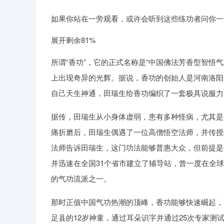
如果你站在一旁观看，或许会听到这些练功者问你一个
展开剩余81%
所谓“香功”，它的正式名称是“中国佛法芳香型智悟
上出现奇异的光辉。据说，香功的创始人是河南洛阳
自己天生神通，田瑞生给香功编织了一套极具说服力
据传，田瑞生从小身体虚弱，患有多种怪病，尤其是
痛折磨后，田瑞生偶遇了一位高僧悟空法师，并传授
法师告诉田瑞生，这门功法能够普惠大众，但前提是他
并迅速在全国31个省市建立了辅导站，曾一度在全
的气功流派之一。
那时正值中国气功热潮的顶峰，香功能够快速崛起，
足县的12岁神童，通过耳朵识字并通过25次专家测