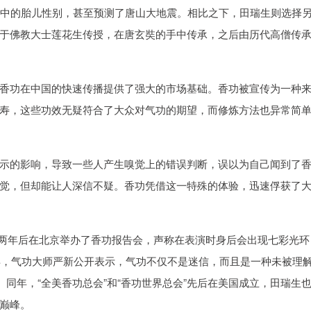
皮中的胎儿性别，甚至预测了唐山大地震。相比之下，田瑞生则选择
于佛教大士莲花生传授，在唐玄奘的手中传承，之后由历代高僧传
香功在中国的快速传播提供了强大的市场基础。香功被宣传为一种
寿，这些功效无疑符合了大众对气功的期望，而修炼方法也异常简
示的影响，导致一些人产生嗅觉上的错误判断，误以为自己闻到了
觉，但却能让人深信不疑。香功凭借这一特殊的体验，迅速俘获了
”，两年后在北京举办了香功报告会，声称在表演时身后会出现七彩光环
4年，气功大师严新公开表示，气功不仅不是迷信，而且是一种未被理
。同年，“全美香功总会”和“香功世界总会”先后在美国成立，田瑞生
巅峰。