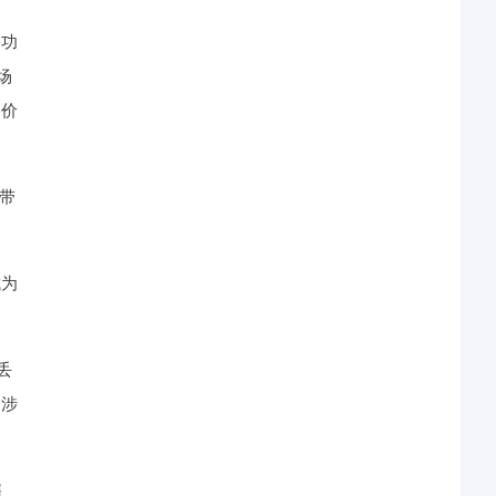
香功
场
，价
磁带
成为
丢
，涉
售