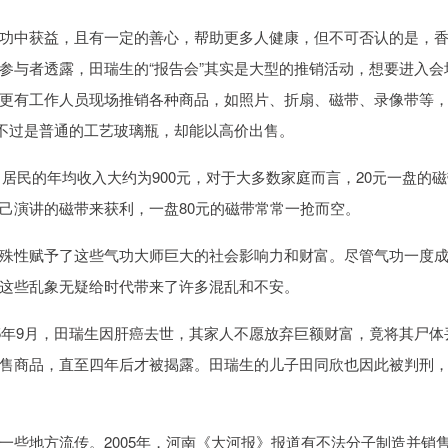
功中获益，且有一定的善心，帮助更多人健康，但不可否认的是，
参与者透露，田瑞生的“报告会”其实是大型的推销活动，想要进入会
更有工作人员现场推销各种商品，如照片、折扇、磁带、录像带等
实不过是普通的工艺玻璃瓶，却能以高价出售。
，居民的年均收入大约为900元，对于大多数家庭而言，20元一盘的
己演讲的磁带来获利，一盘80元的磁带常常一抢而空。
殊性赋予了这些气功大师巨大的社会影响力和财富。尽管气功一度
这些乱象无疑给时代带来了许多混乱和不安。
5年9月，田瑞生因肝癌去世，其家人不愿放弃巨额财富，竟将其尸体
售商品，直至四年后才被揭露。田瑞生的儿子田同欣也因此被判刑
。
一些地方流传。2005年，河南《大河报》报道有不法分子制造并销