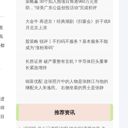
策略赢 30个拟入围项目角逐960万元资
助，“绿美广东公益创投活动”完成初评
大金牛 再进京！经典潮剧《扫窗会》折子戏8
竟
月北京上演
高
股策略 锐评丨不扫码不服务？基本服务不能
森都
成为“涨粉筹码”
长胜证券 破产重整有玄机？半导体巨头董事
。
长紧急增持
锦富优配 这张照片中的人物是张静江与他的
继配夫人朱逸民。 右侧坐着的男士是张静
势进
显得
推荐资讯
的目