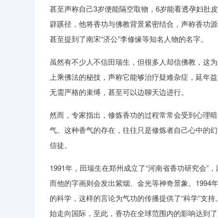
甚至声称自己3岁便能隔空取物，6岁能看透孕妇肚
辟蹊径，他将香功与佛教背景紧密结合，声称香功源
甚至提到了南宋“济公”李修缘等知名人物的名字。
虽然有不少人不信田瑞生，但很多人却信佛教，这为
上乘佛法的秘技，声称它能够治疗疑难杂症，延年益
无需严格的束缚，甚至可以边聊天边进行。
然而，专家指出，修炼香功的过程常常会受到心理暗
气。这种香气的存在，往往只是修炼者自己心中的幻
信徒。
1991年，田瑞生在郑州成立了“河南省香功研究会
而他的字画则会发出紫烟、金光等神奇景象。199
的科学，这样的言论为气功的传播提供了“科学”支持
始走向国际，至此，香功在全球范围内的影响达到了