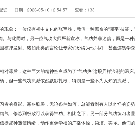
配资
日期：2026-05-16 12:54:57
查看：133
的现象：一位仅有初中文化的张宝胜，凭借一种离奇的“闻字”技能，
机构。与此同时，另一位气功大师严新宣称，气功并非迷信，而是一种
国核弹发射。诸如此类的言论让专家们纷纷为他叫好，甚至连钱学
相对滞后，这种巨大的精神空白成为了“气功热”这股异样浪潮的温床
柄，但一些气功流派依然默默扎根，特别是一些不为人知的流派，
习者的身影。寒冬酷暑，无论条件如何，总能看到有人以奇怪的姿
精气，修炼到极致可以获得神功。相比之下，另一部分气功练习者
信徒那种迷信情绪，动作更像学校的广播体操，简洁、实际。他们