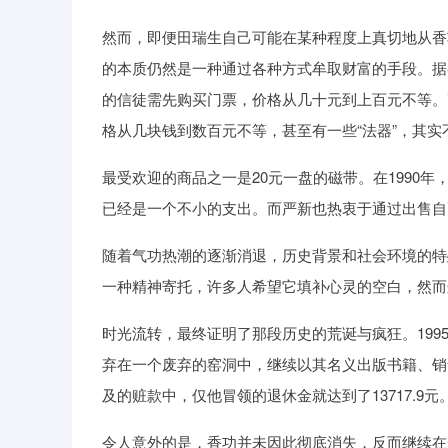
然而，即便田瑞生自己可能在某种程度上真切地从香
的本质仍然是一种通过各种方式牟取财富的手段。据
的信徒需先购买门票，价格从几十元到上百元不等。
格从几块钱到数百元不等，甚至有一些“法器”，其
最受欢迎的商品之一是20元一盘的磁带。在1990年
已经是一个不小的支出。而严新也热衷于通过出售自
随着气功热潮的逐渐消退，历史背景和社会环境的特
一种精神寄托，许多人希望它填补心灵的空白，然而
时光流转，最终证明了那段历史的荒诞与疯狂。199
弃在一个废弃的窑洞中，继续以其名义出版书籍、销
及的赃款中，仅他冒领的退休金就达到了13717.9元
令人意外的是，香功并未因此彻底消失，反而继续在