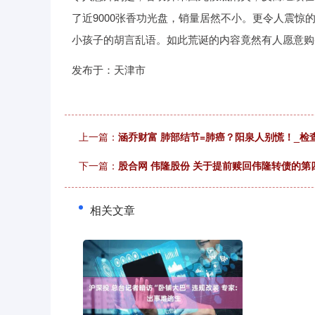
了近9000张香功光盘，销量居然不小。更令人震
小孩子的胡言乱语。如此荒诞的内容竟然有人愿意购
发布于：天津市
上一篇：
涵乔财富 肺部结节=肺癌？阳泉人别慌！_检
下一篇：
股合网 伟隆股份 关于提前赎回伟隆转债的第
相关文章