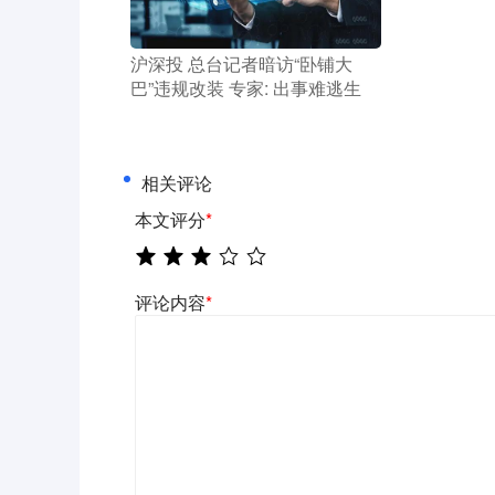
​沪深投 总台记者暗访“卧铺大
巴”违规改装 专家: 出事难逃生
相关评论
本文评分
*
评论内容
*