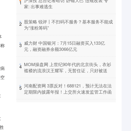
​沪深投 总台记者暗访“卧铺大巴”违规改装 专
1
家: 出事难逃生
。
​股策略 锐评丨不扫码不服务？基本服务不能成
2
为“涨粉筹码”
体
​威力财 中国银河：7月15日融资买入133亿
宣称
3
元，融资融券余额3066亿元
​MOM操盘网 上世纪90年代的北京街头，衣衫
4
的病
褴褛的流浪汉王耀军，无暂住证，只好被送
悟空
​河南配资网 3票反对！688121，预计无法在法
，
5
定期限内披露年报！上交所火速发监管工作函
注
大
胜