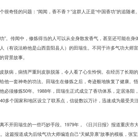
很奇怪的问题：“闻闻，香不香？”这群人正是“中国香功”的追随者
气功”。传闻中，修炼得当的人可以从全身散发香气，甚至还可能在身
人（有说法称他是山西昔阳县人）的田瑞生。不同于许多气功大师
的背景故事。
皮肤病，病情严重到皮肤脱落，令人看了心生怜悯。在经历了长期
给他一套神奇的功法。田瑞生在修炼之后，奇迹般地恢复了健康。
必须修炼50年。1988年，田瑞生正式成立了香功体系，定居洛阳
球40多个国家和地区设立了联系点，信徒数以万计，迅速成为最受关
离不开田瑞生的一些巧妙手段。1979年，《日川日报》报道重庆市
试。这篇报道成为后续气功大师编造自己“天赋异禀”故事的模板，张宝