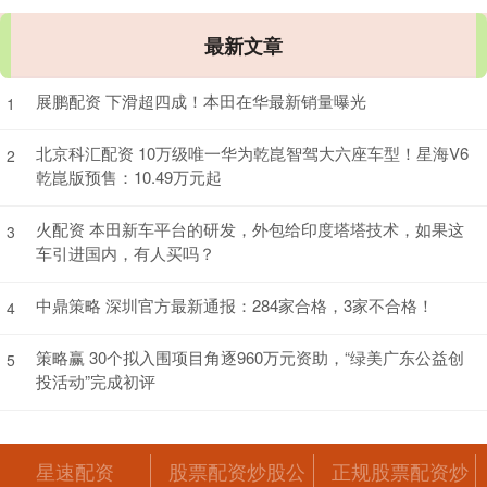
最新文章
展鹏配资 下滑超四成！本田在华最新销量曝光
1
北京科汇配资 10万级唯一华为乾崑智驾大六座车型！星海V6
2
乾崑版预售：10.49万元起
火配资 本田新车平台的研发，外包给印度塔塔技术，如果这
3
车引进国内，有人买吗？
中鼎策略 深圳官方最新通报：284家合格，3家不合格！
4
策略赢 30个拟入围项目角逐960万元资助，“绿美广东公益创
5
投活动”完成初评
星速配资
股票配资炒股公
正规股票配资炒