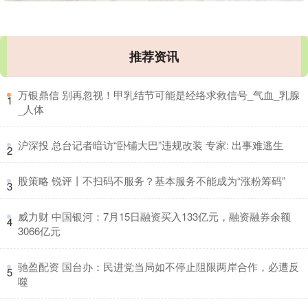
推荐资讯
​万银鼎信 别再忽视！甲乳结节可能是经络求救信号_气血_乳腺
1
_人体
​沪深投 总台记者暗访“卧铺大巴”违规改装 专家: 出事难逃生
2
​股策略 锐评丨不扫码不服务？基本服务不能成为“涨粉筹码”
3
​威力财 中国银河：7月15日融资买入133亿元，融资融券余额
4
3066亿元
​驰盈配资 国台办：民进党当局如不停止阻限两岸合作，必遭反
5
噬