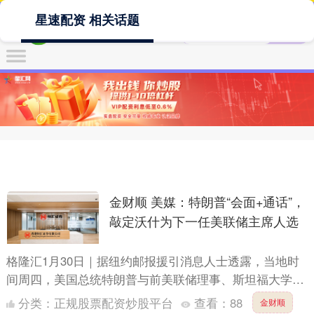
星速配资 相关话题
金财顺 美媒：特朗普“会面+通话”，
敲定沃什为下一任美联储主席人选
格隆汇1月30日｜据纽约邮报援引消息人士透露，当地时
间周四，美国总统特朗普与前美联储理事、斯坦福大学教
授沃什会面后，又给沃什打了电话，询问他是否愿意接受
分类：
正规股票配资炒股平台
查看：
88
金财顺