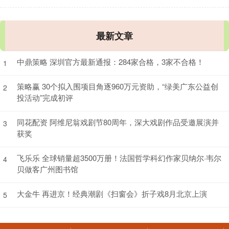
最新文章
中鼎策略 深圳官方最新通报：284家合格，3家不合格！
1
策略赢 30个拟入围项目角逐960万元资助，“绿美广东公益创
2
投活动”完成初评
同花配资 阿维尼翁戏剧节80周年，深大戏剧作品受邀展演并
3
获奖
飞乐乐 全球销量超3500万册！法国哲学科幻作家贝纳尔·韦尔
4
贝做客广州图书馆
大金牛 再进京！经典潮剧《扫窗会》折子戏8月北京上演
5