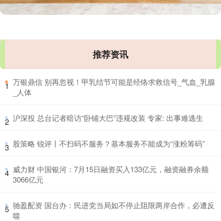
推荐资讯
​万银鼎信 别再忽视！甲乳结节可能是经络求救信号_气血_乳腺
1
_人体
​沪深投 总台记者暗访“卧铺大巴”违规改装 专家: 出事难逃生
2
​股策略 锐评丨不扫码不服务？基本服务不能成为“涨粉筹码”
3
​威力财 中国银河：7月15日融资买入133亿元，融资融券余额
4
3066亿元
​驰盈配资 国台办：民进党当局如不停止阻限两岸合作，必遭反
5
噬